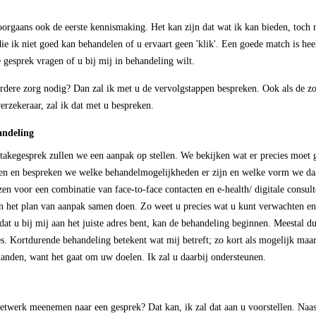
oorgaans ook de eerste kennismaking. Het kan zijn dat wat ik kan bieden, toch ni
ie ik niet goed kan behandelen of u ervaart geen 'klik'. Een goede match is heel
e gesprek vragen of u bij mij in behandeling wilt.
rdere zorg nodig? Dan zal ik met u de vervolgstappen bespreken. Ook als de z
rzekeraar, zal ik dat met u bespreken.
andeling
takegesprek zullen we een aanpak op stellen.
We bekijken wat er precies moet
en en bespreken we welke behandelmogelijkheden er zijn en welke vorm we daa
n voor een combinatie van face-to-face contacten en e-health/ digitale consulte
an het plan van aanpak samen doen. Zo weet u precies wat u kunt verwachten e
dat u bij mij aan het juiste adres bent, kan de behandeling beginnen. Meestal d
es. Kortdurende behandeling betekent wat mij betreft; zo kort als mogelijk maar
 handen, want het gaat om uw doelen. Ik zal u daarbij ondersteunen.
etwerk meenemen naar een gesprek? Dat kan, ik zal dat aan u voorstellen. Naa