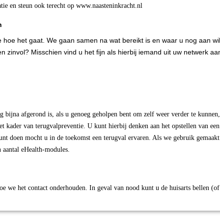
ratie en steun ook terecht op www.naasteninkracht.nl
n
 hoe het gaat. We gaan samen na wat bereikt is en waar u nog aan wil
n zinvol? Misschien vind u het fijn als hierbij iemand uit uw netwerk aan
 bijna afgerond is, als u genoeg geholpen bent om zelf weer verder te kunnen
t kader van terugvalpreventie. U kunt hierbij denken aan het opstellen van een
unt doen mocht u in de toekomst een terugval ervaren. Als we gebruik gemaak
en aantal eHealth-modules.
e we het contact onderhouden. In geval van nood kunt u de huisarts bellen (of 