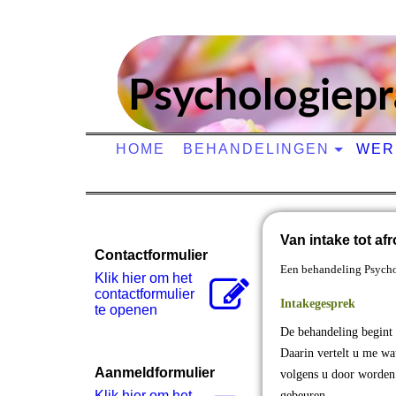
Psyc
hologiepr
HOME
BEHANDELINGEN
WER
Van intake tot af
Contactformulier
Een behandeling Psycholo
Klik hier om het
contactformulier
Intakegesprek
te openen
De behandeling begint 
Daarin vertelt u me wa
Aanmeldformulier
volgens u door worden 
Klik hier om het
gebeuren.